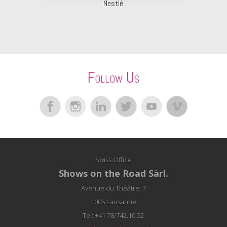
Nestlé
Follow Us
Swiss Office
Shows on the Road Sàrl.
Avenue du Théâtre, 7
1005 Lausanne
Tel: +41 78/742.10.52