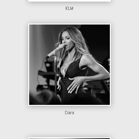
KLM
Ciara