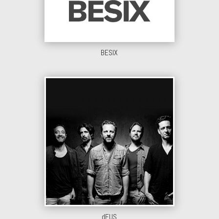
BESIX
dEUS